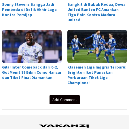
Sonny Stevens Bangga Jadi
Bangkit di Babak Kedua, Dewa
Pembeda di Detik Akhir Laga
United Banten FC Amankan
Kontra Persijap
Tiga Poin Kontra Madura
United
Gila! Inter Comeback dari 0-2,
Klasemen Liga Inggris Terbaru:
Gol Menit 89 Bikin Como Hancur
Brighton Ikut Panaskan
dan Tiket Final Diamankan
Perburuan Tiket Liga
Champions!
Add Comment