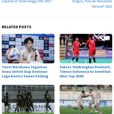
Legend of Zelda hingga Mei 2027
Aragon, Puncaki Klasemen
MotoGP 2025
RELATED POSTS
Taisei Marukawa Tegaskan
Sukses Tumbangkan Denmark,
Dewa United Siap Dominasi
Timnas Indonesia ke Semifinal
Laga Kontra Semen Padang
Uber Cup 2026!