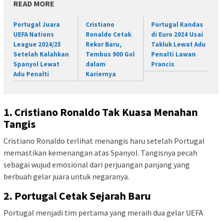
READ MORE
Portugal Juara
Cristiano
Portugal Kandas
UEFA Nations
Ronaldo Cetak
di Euro 2024 Usai
League 2024/25
Rekor Baru,
Takluk Lewat Adu
Setelah Kalahkan
Tembus 900 Gol
Penalti Lawan
Spanyol Lewat
dalam
Prancis
Adu Penalti
Kariernya
1. Cristiano Ronaldo Tak Kuasa Menahan
Tangis
Cristiano Ronaldo terlihat menangis haru setelah Portugal
memastikan kemenangan atas Spanyol. Tangisnya pecah
sebagai wujud emosional dari perjuangan panjang yang
berbuah gelar juara untuk negaranya.
2. Portugal Cetak Sejarah Baru
Portugal menjadi tim pertama yang meraih dua gelar UEFA