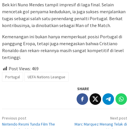
Bek kiri Nuno Mendes tampil impresif di laga final. Selain
mencetak gol penyama kedudukan, ia juga sukses menjalankan
tugas sebagai salah satu penendang penalti Portugal. Berkat
kontribusinya, ia dinobatkan sebagai Man of the Match.
Kemenangan ini bukan hanya memperkuat posisi Portugal di
panggung Eropa, tetapi juga menegaskan bahwa Cristiano
Ronaldo dan rekan-rekannya masih sangat kompetitif di level
tertinggi.
Post Views:
469
Portugal
UEFA Nations Leangue
SHARE
Post
Previous post
Next post
navigation
Nintendo Resmi Tunda Film The
Marc Marquez Menang Telak di