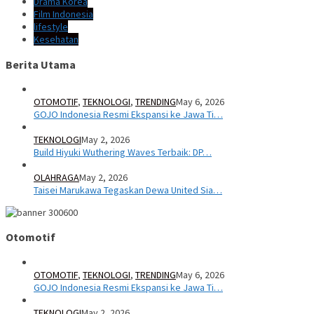
Drama Korea
Film Indonesia
lifestyle
Kesehatan
Berita Utama
OTOMOTIF
,
TEKNOLOGI
,
TRENDING
May 6, 2026
GOJO Indonesia Resmi Ekspansi ke Jawa Ti…
TEKNOLOGI
May 2, 2026
Build Hiyuki Wuthering Waves Terbaik: DP…
OLAHRAGA
May 2, 2026
Taisei Marukawa Tegaskan Dewa United Sia…
Otomotif
OTOMOTIF
,
TEKNOLOGI
,
TRENDING
May 6, 2026
GOJO Indonesia Resmi Ekspansi ke Jawa Ti…
TEKNOLOGI
May 2, 2026