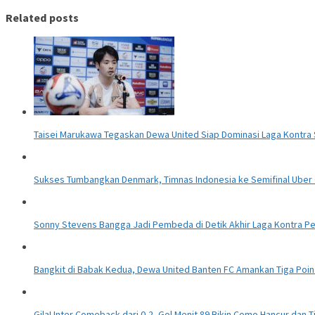
Related posts
Taisei Marukawa Tegaskan Dewa United Siap Dominasi Laga Kontr
Sukses Tumbangkan Denmark, Timnas Indonesia ke Semifinal Uber 
Sonny Stevens Bangga Jadi Pembeda di Detik Akhir Laga Kontra Pe
Bangkit di Babak Kedua, Dewa United Banten FC Amankan Tiga Poin
Gila! Inter Comeback dari 0-2, Gol Menit 89 Bikin Como Hancur dan T