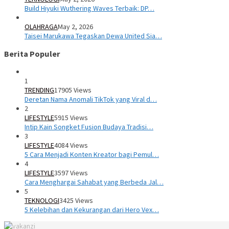
Build Hiyuki Wuthering Waves Terbaik: DP…
OLAHRAGA
May 2, 2026
Taisei Marukawa Tegaskan Dewa United Sia…
Berita Populer
1
TRENDING
17905 Views
Deretan Nama Anomali TikTok yang Viral d…
2
LIFESTYLE
5915 Views
Intip Kain Songket Fusion Budaya Tradisi…
3
LIFESTYLE
4084 Views
5 Cara Menjadi Konten Kreator bagi Pemul…
4
LIFESTYLE
3597 Views
Cara Menghargai Sahabat yang Berbeda Jal…
5
TEKNOLOGI
3425 Views
5 Kelebihan dan Kekurangan dari Hero Vex…