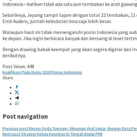
Indonesia—bahkan tidak ada satu pun tembakan ke arah gawang,
Sebaliknya, Jepang tampil tajam dengan total 22 tembakan, 11
Emil Audero, jumlah kebobolan bisa saja lebih besar.
Walaupun hasil ini tidak memengaruhi posisi Indonesia yang su
ke depan. Jika ingin berbicara banyak dan bersaing di level terti
Dengan drawing babak keempat yang akan segera digelar dan I
berikutnya.
Post Views:
448
Kualifikasi Piala Dunia 2026
Timnas Indonesia
Share
Post navigation
Previous post
Resep Soda Tomyam, Minuman Viral Segar dengan Rasa Pe
Next post
Strategi Kelola Keungan Di Tengah Badai PHK