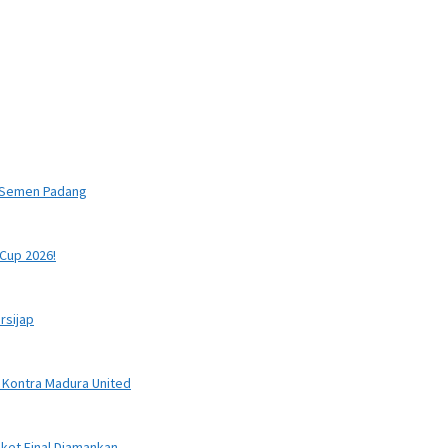
a Semen Padang
Cup 2026!
rsijap
 Kontra Madura United
iket Final Diamankan