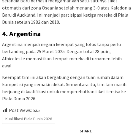
Selandia Baru berhasil mengamankan satu-satunya tiket
otomatis dari zona Oseania setelah menang 3-0 atas Kaledonia
Baru di Auckland. Ini menjadi partisipasi ketiga mereka di Piala
Dunia setelah 1982 dan 2010.
4. Argentina
Argentina menjadi negara keempat yang lolos tanpa perlu
bertanding pada 25 Maret 2025. Dengan total 28 poin,
Albiceleste memastikan tempat mereka di turnamen lebih
awal.
Keempat tim ini akan bergabung dengan tuan rumah dalam
kompetisi yang semakin dekat. Sementara itu, tim lain masih
berjuang di kualifikasi untuk memperebutkan tiket tersisa ke
Piala Dunia 2026.
Post Views:
535
Kualifikasi Piala Dunia 2026
SHARE