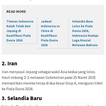
READ MORE
Timnas Indonesia
Jadwal
Selandia Baru
Kalah Telak dari
Indonesia vs
Lolos ke Piala
Jepang di
China di
Dunia 2026,
Kualifikasi Piala
Kualifikasi
Indonesia Hadapi
Dunia 2026
Piala Dunia
Laga Krusial
2026
Melawan Bahrain
2. Iran
Iran menyusul Jepang sebagai wakil Asia kedua yang lolos.
Hasil imbang 2-2 melawan Uzbekistan pada 25 Maret 2025
memastikan mereka tetap di dua besar Grup A, mengunci tiket
ke Piala Dunia 2026.
3. Selandia Baru