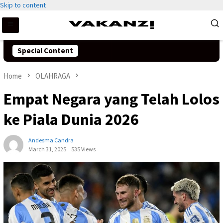
Skip to content
Special Content
Home
OLAHRAGA
Empat Negara yang Telah Lolos
ke Piala Dunia 2026
Andesma Candra
March 31, 2025
535 Views