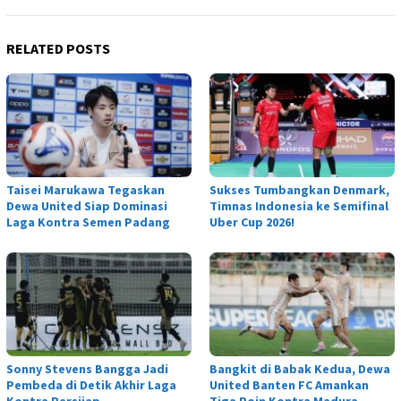
RELATED POSTS
Taisei Marukawa Tegaskan
Sukses Tumbangkan Denmark,
Dewa United Siap Dominasi
Timnas Indonesia ke Semifinal
Laga Kontra Semen Padang
Uber Cup 2026!
Sonny Stevens Bangga Jadi
Bangkit di Babak Kedua, Dewa
Pembeda di Detik Akhir Laga
United Banten FC Amankan