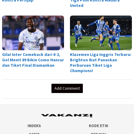
Kontra Persijap
Tiga Poin Kontra Madura
United
Gila! Inter Comeback dari 0-2,
Klasemen Liga Inggris Terbaru:
Gol Menit 89 Bikin Como Hancur
Brighton Ikut Panaskan
dan Tiket Final Diamankan
Perburuan Tiket Liga
Champions!
Add Comment
INDEKS
KODE ETIK