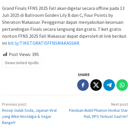
Grand Finals FFNS 2025 Fall akan digelar secara offline pada 13
Juli 2025 di Ballroom Golden Lily B dan C, Four Points by
Sheraton Makassar. Penggemar dapat menyaksikan keseruan
pertandingan Finals secara langsung dan gratis. Tiket gratis
nonton FFNS 2025 Fall Makassar dapat diperoleh di link berikut
ini
bit.ly/TIKETGRATISFFNSMAKASSAR.
Post Views:
395
Dewa United Apollo
SHARE
Post
Previous post
Next post
navigation
Resep Gulali Soda, Jajanan Viral
Panduan Build Phainon Honkai Star
yang Bikin Nostalgia & Segar
Rail, DPS Terkuat Saat Ini?
Banget!