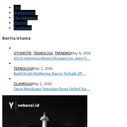
Tips
Drama Korea
Film Indonesia
lifestyle
Kesehatan
Berita Utama
OTOMOTIF
,
TEKNOLOGI
,
TRENDING
May 6, 2026
GOJO Indonesia Resmi Ekspansi ke Jawa Ti…
TEKNOLOGI
May 2, 2026
Build Hiyuki Wuthering Waves Terbaik: DP…
OLAHRAGA
May 2, 2026
Taisei Marukawa Tegaskan Dewa United Sia…