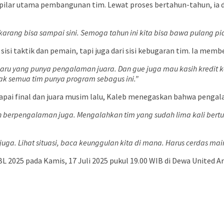
pilar utama pembangunan tim. Lewat proses bertahun-tahun, ia d
sekarang bisa sampai sini. Semoga tahun ini kita bisa bawa pulang p
si taktik dan pemain, tapi juga dari sisi kebugaran tim. Ia membe
yang punya pengalaman juara. Dan gue juga mau kasih kredit ke tim 
gak semua tim punya program sebagus ini.”
capai final dan juara musim lalu, Kaleb menegaskan bahwa penga
bih berpengalaman juga. Mengalahkan tim yang sudah lima kali berturu
uga. Lihat situasi, baca keunggulan kita di mana. Harus cerdas mai
 2025 pada Kamis, 17 Juli 2025 pukul 19.00 WIB di Dewa United A