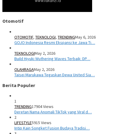
Otomotif
OTOMOTIF
,
TEKNOLOGI
,
TRENDING
May 6, 2026
GOJO Indonesia Resmi Ekspansi ke Jawa Ti…
TEKNOLOGI
May 2, 2026
Build Hiyuki Wuthering Waves Terbaik: DP…
OLAHRAGA
May 2, 2026
Taisei Marukawa Tegaskan Dewa United Sia…
Berita Populer
1
TRENDING
17904 Views
Deretan Nama Anomali TikTok yang Viral d…
2
LIFESTYLE
5915 Views
Intip Kain Songket Fusion Budaya Tradisi…
3