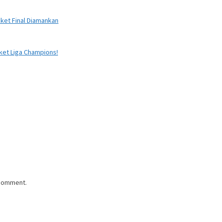
iket Final Diamankan
iket Liga Champions!
 comment.