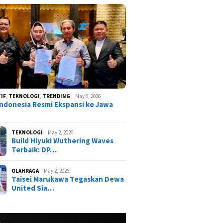
IF
,
TEKNOLOGI
,
TRENDING
May 6, 2026
ndonesia Resmi Ekspansi ke Jawa
TEKNOLOGI
May 2, 2026
Build Hiyuki Wuthering Waves
Terbaik: DP…
OLAHRAGA
May 2, 2026
Taisei Marukawa Tegaskan Dewa
United Sia…