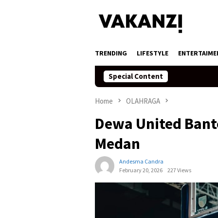
Skip
to
content
TRENDING
LIFESTYLE
ENTERTAIME
Special Content
Home
OLAHRAGA
Dewa United Bante
Medan
Andesma Candra
February 20, 2026
227 Views