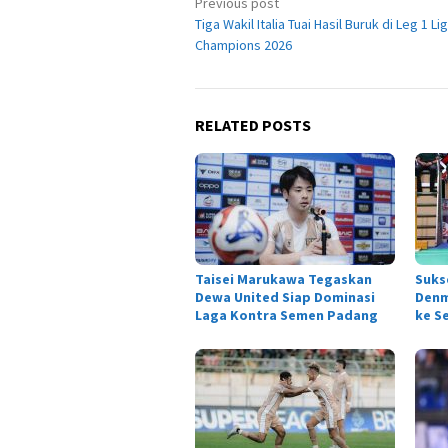
Post
Previous post
Tiga Wakil Italia Tuai Hasil Buruk di Leg 1 Li
navigation
Champions 2026
RELATED POSTS
Taisei Marukawa Tegaskan
Suks
Dewa United Siap Dominasi
Denm
Laga Kontra Semen Padang
ke S