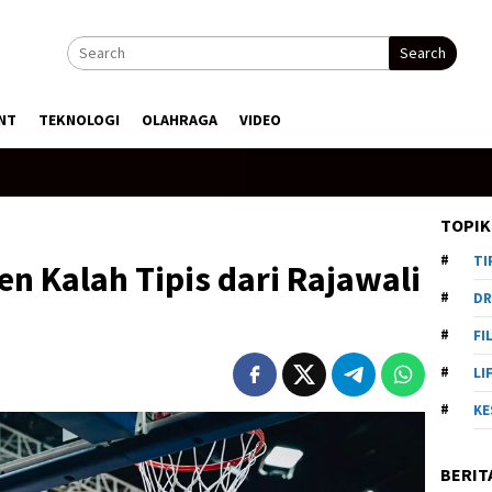
Search
NT
TEKNOLOGI
OLAHRAGA
VIDEO
TOPIK
TI
n Kalah Tipis dari Rajawali
DR
FI
LI
KE
BERIT