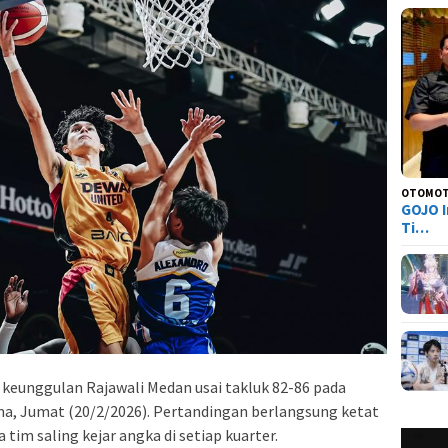
OTOMOT
GOJO I
Ti…
keunggulan Rajawali Medan usai takluk 82-86 pada
ena, Jumat (20/2/2026). Pertandingan berlangsung ketat
 tim saling kejar angka di setiap kuarter.