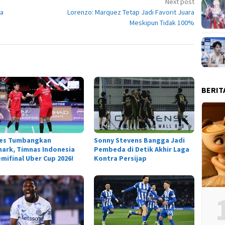
Next post
ga
Lorenzo: Marquez Tetap Jadi Favorit Juara
Meskipun Tidak 100%
BERIT
es Tumbangkan
Sonny Stevens Bangga Jadi
ark, Timnas Indonesia
Pembeda di Detik Akhir Laga
emifinal Uber Cup 2026!
Kontra Persijap