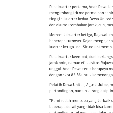
Pada kuarter pertama, Anak Dewa l
mengimbangi ritme permainan sehing
tinggi di kuarter kedua. Dewa Unit
dan akurasi tembakan jarak jauh, me
Memasuki kuarter ketiga, Rajawali
beberapa turnover. Kejar-mengejar a
kuarter ketiga usai. Situasi ini memb
Pada kuarter keempat, duel berlang
jarak poin, namun efektivitas Rajaw
unggul. Anak Dewa terus berupaya me
dengan skor 82-86 untuk kemenanga
Pelatih Dewa United, Agusti Julbe, 
pertandingan, namun kurang disipl
“Kami sudah mencoba yang terbaik se
beberapa detail yang tidak bisa kami 
pertandingan. Ini menjadi pelajaran p