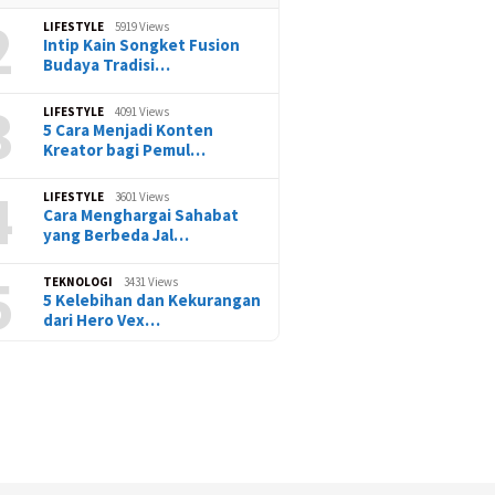
2
LIFESTYLE
5919 Views
Intip Kain Songket Fusion
Budaya Tradisi…
3
LIFESTYLE
4091 Views
5 Cara Menjadi Konten
Kreator bagi Pemul…
4
LIFESTYLE
3601 Views
Cara Menghargai Sahabat
yang Berbeda Jal…
5
TEKNOLOGI
3431 Views
5 Kelebihan dan Kekurangan
dari Hero Vex…