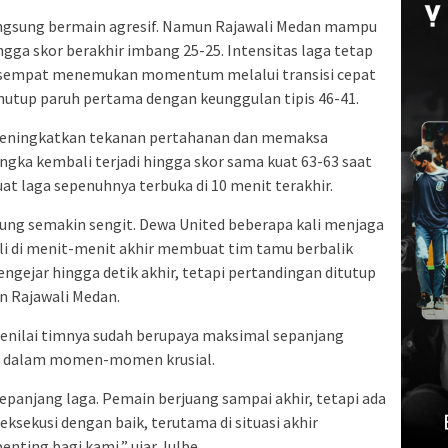
angsung bermain agresif. Namun Rajawali Medan mampu
ga skor berakhir imbang 25-25. Intensitas laga tetap
ed sempat menemukan momentum melalui transisi cepat
nutup paruh pertama dengan keunggulan tipis 46-41.
 meningkatkan tekanan pertahanan dan memaksa
ngka kembali terjadi hingga skor sama kuat 63-63 saat
uat laga sepenuhnya terbuka di 10 menit terakhir.
sung semakin sengit. Dewa United beberapa kali menjaga
ali di menit-menit akhir membuat tim tamu berbalik
ngejar hingga detik akhir, tetapi pertandingan ditutup
n Rajawali Medan.
menilai timnya sudah berupaya maksimal sepanjang
in dalam momen-momen krusial.
panjang laga. Pemain berjuang sampai akhir, tetapi ada
eksekusi dengan baik, terutama di situasi akhir
enting bagi kami,” ujar Julbe.