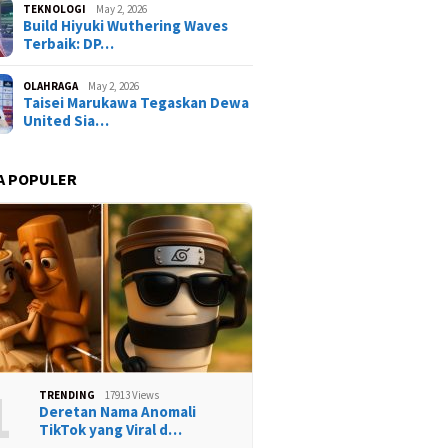
TEKNOLOGI
May 2, 2026
Build Hiyuki Wuthering Waves
Terbaik: DP…
OLAHRAGA
May 2, 2026
Taisei Marukawa Tegaskan Dewa
United Sia…
A POPULER
1
TRENDING
17913 Views
Deretan Nama Anomali
TikTok yang Viral d…