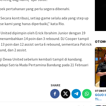
pek pertahanan yang perlu segera dibenahi.
Secara kontribusi, setiap game selalu ada yang step up
e kami yang harus diperbaiki,” kata Rio.
a United dipimpin oleh Erick Ibrahim Junior dengan 19
si menambahkan 14 poin dan 3 rebound. DJ Cooper tampil
OTOM
13 poin dan 12 assist serta 6 rebound, sementara Patrick
nd, dan 2 assist.
agi Dewa United sebelum kembali tampil di kandang.
dapi Satria Muda Pertamina Bandung pada 21 Februari
SHARE
OTOMOT
GOJO I
Ti…