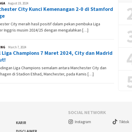
AGA
Andre
August 19, 2024
hester City Kunci Kemenangan 2-0 di Stamford
Skuter
ge
ster City meraih hasil positif dalam pekan pembuka Liga
er Inggris musim 2024/25 dengan mengalahkan […]
ING
Andesma
March 7, 2024
l Liga Champions 7 Maret 2024, City dan Madrid
Candra
ut!
ndingan Liga Champions semalam antara Manchester City dan
hagen di Stadion Etihad, Manchester, pada Kamis […]
SOCIAL NETWORK
Instagram
Tiktok
KARIR
DISCLAIMER