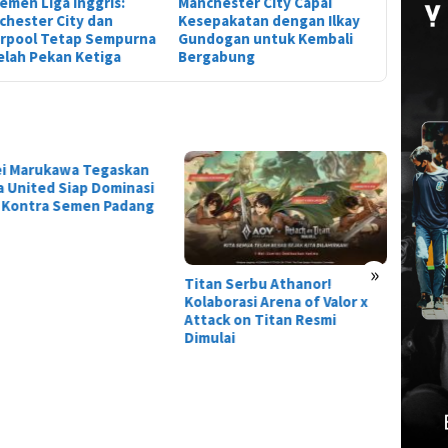
emen Liga Inggris:
Manchester City Capai
Phil Fod
chester City dan
Kesepakatan dengan Ilkay
Penghar
erpool Tetap Sempurna
Gundogan untuk Kembali
Terbaik P
elah Pekan Ketiga
Bergabung
PFA
ei Marukawa Tegaskan
Tier L
 United Siap Dominasi
Everne
 Kontra Semen Padang
Siapa 
»
Titan Serbu Athanor!
Kolaborasi Arena of Valor x
Attack on Titan Resmi
Dimulai