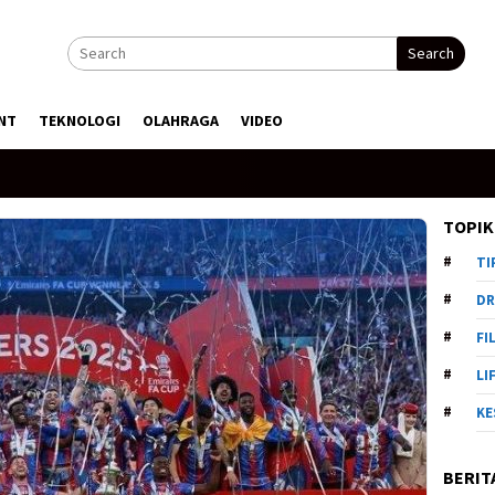
Search
NT
TEKNOLOGI
OLAHRAGA
VIDEO
TOPIK
TI
DR
FI
LI
KE
BERIT