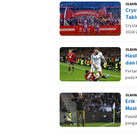
OLAHR
Crys
Takl
Crysta
2024/
OLAHR
Hasi
dan 
Pertan
pada K
OLAHR
Erik
Musi
Pelati
penga