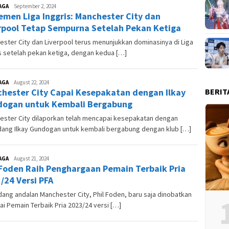
AGA
Andre
September 2, 2024
emen Liga Inggris: Manchester City dan
Skuter
rpool Tetap Sempurna Setelah Pekan Ketiga
ster City dan Liverpool terus menunjukkan dominasinya di Liga
s setelah pekan ketiga, dengan kedua […]
AGA
Andre
August 22, 2024
BERIT
hester City Capai Kesepakatan dengan Ilkay
Skuter
ogan untuk Kembali Bergabung
ester City dilaporkan telah mencapai kesepakatan dengan
dang Ilkay Gundogan untuk kembali bergabung dengan klub […]
AGA
Andre
August 21, 2024
 Foden Raih Penghargaan Pemain Terbaik Pria
Skuter
/24 Versi PFA
ang andalan Manchester City, Phil Foden, baru saja dinobatkan
i Pemain Terbaik Pria 2023/24 versi […]