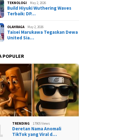
TEKNOLOGI
May 2, 2026
Build Hiyuki Wuthering Waves
Terbaik: DP…
OLAHRAGA
May 2, 2026
Taisei Marukawa Tegaskan Dewa
United Sia…
A POPULER
1
TRENDING
17905 Views
Deretan Nama Anomali
TikTok yang Viral d…