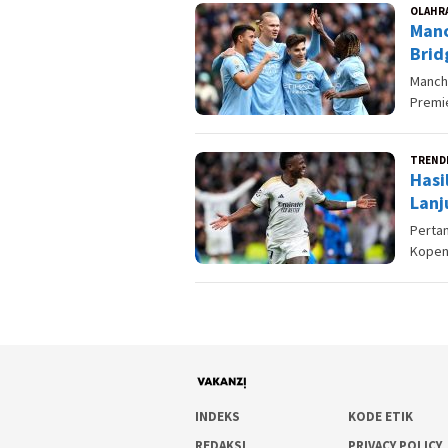
OLAHR
Manc
Brid
Manche
Premi
TREND
Hasi
Lanj
Perta
Kopen
INDEKS
KODE ETIK
REDAKSI
PRIVACY POLICY