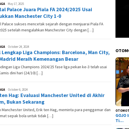
AGA
Andesma
May 17, 2025
tal Palace Juara Piala FA 2024/2025 Usai
Candra
ukkan Manchester City 1-0
l Palace sukses mencetak sejarah dengan menjuarai Piala FA
2025 setelah mengalahkan Manchester City dengan […]
AGA
Andre
October 24, 2024
OTOM
l Lengkap Liga Champions: Barcelona, Man City,
Skuter
Madrid Meraih Kemenangan Besar
dingan Liga Champions 2024/25 fase liga pekan ke-3 telah usai
amis dini hari (24/10) […]
AGA
Andre
October 6, 2024
 ten Hag: Evaluasi Manchester United di Akhir
Skuter
m, Bukan Sekarang
h Manchester United, Erik ten Hag, meminta para penggemar dan
OTOMOT
GOJO I
mat sepak bola untuk tidak […]
Ti…