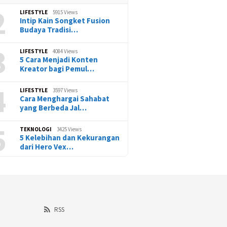
2
LIFESTYLE
5915 Views
Intip Kain Songket Fusion
Budaya Tradisi…
3
LIFESTYLE
4084 Views
5 Cara Menjadi Konten
Kreator bagi Pemul…
4
LIFESTYLE
3597 Views
Cara Menghargai Sahabat
yang Berbeda Jal…
5
TEKNOLOGI
3425 Views
5 Kelebihan dan Kekurangan
dari Hero Vex…
RSS