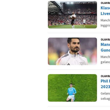
OLAHR
Klas
Live
Manche
Inggri
OLAHR
Manc
Gund
Manch
gelan
OLAHR
Phil
2023
Geland
sebaga