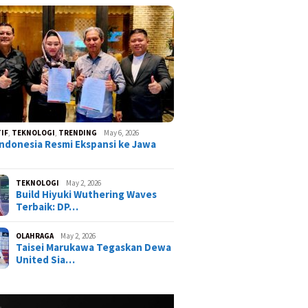
IF
,
TEKNOLOGI
,
TRENDING
May 6, 2026
ndonesia Resmi Ekspansi ke Jawa
TEKNOLOGI
May 2, 2026
Build Hiyuki Wuthering Waves
Terbaik: DP…
OLAHRAGA
May 2, 2026
Taisei Marukawa Tegaskan Dewa
United Sia…
24
August 19, 2024
March 7, 2024