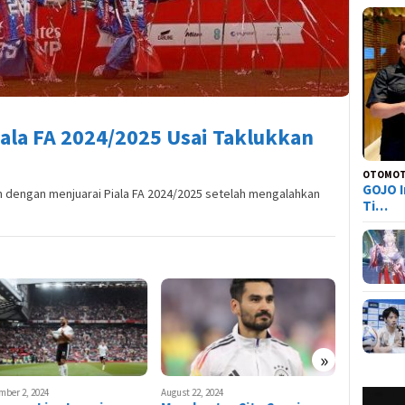
Piala FA 2024/2025 Usai Taklukkan
OTOMOT
GOJO I
h dengan menjuarai Piala FA 2024/2025 setelah mengalahkan
Ti…
»
mber 2, 2024
August 22, 2024
August 21, 20